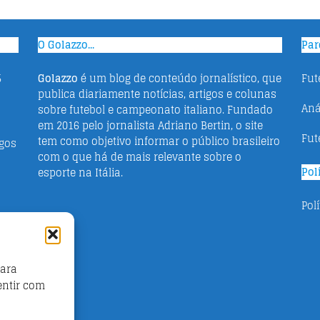
O Golazzo...
Par
5
Golazzo
é um blog de conteúdo jornalístico, que
Fut
publica diariamente notícias, artigos e colunas
Aná
sobre futebol e campeonato italiano. Fundado
em 2016 pelo jornalista Adriano Bertin, o site
Fut
tem como objetivo informar o público brasileiro
ogos
com o que há de mais relevante sobre o
Pol
esporte na Itália.
Pol
para
no
entir com