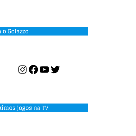
a o Golazzo
ximos jogos
na TV