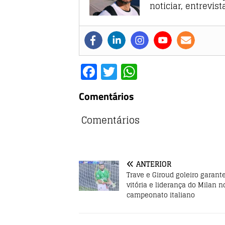
noticiar, entrevis
F
T
W
a
w
h
Comentários
c
it
at
e
te
s
Comentários
b
r
A
o
p
o
p
ANTERIOR
Trave e Giroud goleiro garan
k
vitória e liderança do Milan n
campeonato italiano