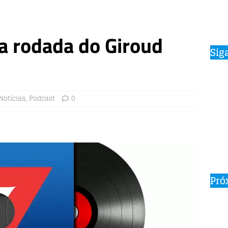
 a rodada do Giroud
Sig
Notícias
,
Podcast
0
Pró