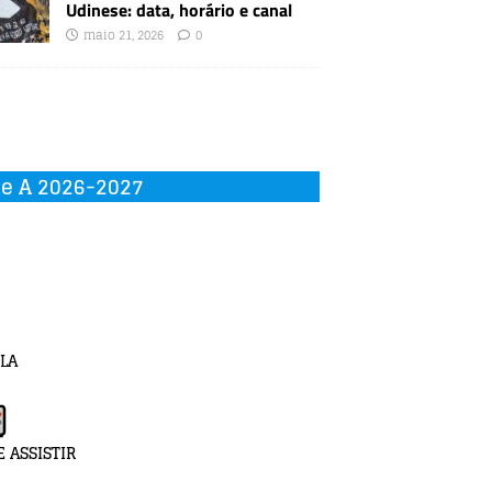
Udinese: data, horário e canal
maio 21, 2026
0
ie A 2026-2027
LA
 ASSISTIR