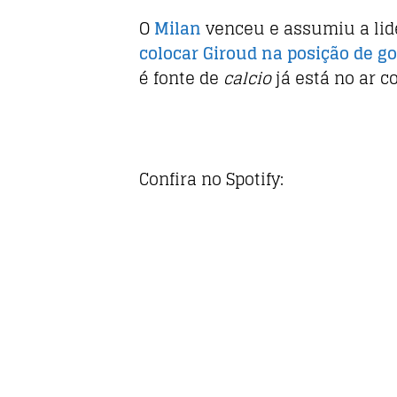
o
p
O
Milan
venceu e assumiu a lid
k
colocar Giroud na posição de go
é fonte de
calcio
já está no ar c
Confira no Spotify: