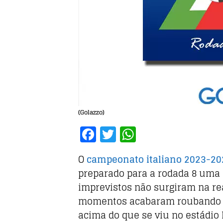
(Golazzo)
F
T
W
a
w
h
O
campeonato italiano 2023-20
c
it
at
preparado para a rodada 8 uma
e
te
s
imprevistos não surgiram na rea
b
r
A
momentos acabaram roubando 
o
p
acima do que se viu no estádio L