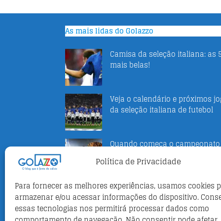
As mais lidas do Golazzo
Camisa da seleção italiana: as 
mais belas!
Veja o calendário e próximos j
da seleção italiana de futebol
Quando começa o campeonato
italiano 2025-2026
Política de Privacidade
Para fornecer as melhores experiências, usamos cookies 
O que você ainda não reparou 
armazenar e/ou acessar informações do dispositivo. Cons
novo escudo da Juventus
essas tecnologias nos permitirá processar dados como
comportamento de navegação. Não consentir pode afetar