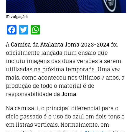
(Divulgação)
F
T
W
a
w
h
A
Camisa da Atalanta Joma 2023-2024
foi
c
it
at
oficialmente lançada num ensaio que
e
te
s
incluiu imagens das duas versões a serem
b
r
A
utilizadas na próxima temporada. Uma vez
o
p
mais, como aconteceu nos últimos 7 anos, a
o
p
produção de todo o material é de
k
responsabilidade da
Joma
.
Na camisa 1, o principal diferencial para o
ciclo passado é o uso do azul em dois tons e
em listras verticais. Normalmente, em