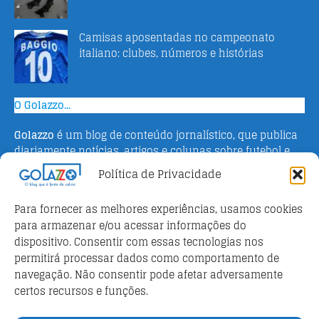
Camisas aposentadas no campeonato
italiano: clubes, números e histórias
O Golazzo...
Golazzo
é um blog de conteúdo jornalístico, que publica
diariamente notícias, artigos e colunas sobre futebol e
campeonato italiano. Fundado em 2016 pelo jornalista
Política de Privacidade
Adriano Bertin, o site tem como objetivo informar o
público brasileiro com o que há de mais relevante sobre
Para fornecer as melhores experiências, usamos cookies
o esporte na Itália.
para armazenar e/ou acessar informações do
dispositivo. Consentir com essas tecnologias nos
Parceiros
permitirá processar dados como comportamento de
Futebol ao vivo
navegação. Não consentir pode afetar adversamente
certos recursos e funções.
Análises e prognósticos dos jogos