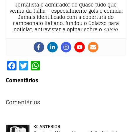
Jornalista e admirador de quase tudo que
venha da Itália – especialmente gols e comida.
Jamais identificado com a cobertura do
campeonato italiano, fundou o Golazzo para
noticiar, entrevistar e opinar sobre o
calcio
.
F
T
W
a
w
h
Comentários
c
it
at
e
te
s
b
r
A
Comentários
o
p
o
p
ANTERIOR
k