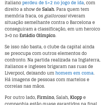
italiano
perdeu de 5×2 no jogo de ida
, com
direito a show de
Salah
. Para quem tem
memória fraca, os
giallorossi
viveram
situação semelhante contra o Barcelona e
conseguiram a classificação, em um heroico
3×0 no
Estádio Olímpico
.
Se isso não basta, o clube da capital ainda
se preocupa com outros elementos do
confronto. Na partida realizada na Inglaterra,
italianos e ingleses brigaram nas ruas de
Liverpool, deixando um
homem em coma
.
Há imagens de pessoas com martelos e
correias nas mãos.
Por outro lado,
Firmino
, Salah,
Klopp
e
companhia estão quase garantidos na final.