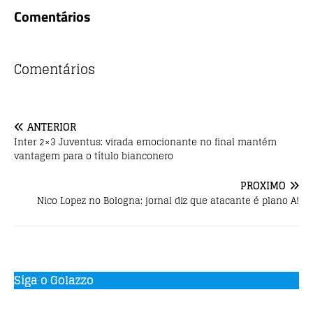
a
w
h
Comentários
c
it
at
e
te
s
b
r
A
Comentários
o
p
o
p
ANTERIOR
k
Inter 2×3 Juventus: virada emocionante no final mantém
vantagem para o título bianconero
PRÓXIMO
Nico Lopez no Bologna: jornal diz que atacante é plano A!
Siga o Golazzo