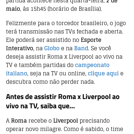
partida acontece nesta quarta-feira,
2 de
o
p
maio
, às 15h45 (horário de Brasília).
o
p
Felizmente para o torcedor brasileiro, o jogo
k
terá transmissão nas TVs fechada e aberta.
Ele poderá ser assistido no
Esporte
Interativo
, na
Globo
e na
Band
. Se você
deseja assistir Roma x Liverpool ao vivo na
TV e também partidas do
campeonato
italiano
, seja na TV ou online,
clique aqui
e
descubra como não perder nada.
Antes de assistir Roma x Liverpool ao
vivo na TV, saiba que…
A
Roma
recebe o
Liverpool
precisando
operar novo milagre. Como é sabido, o time