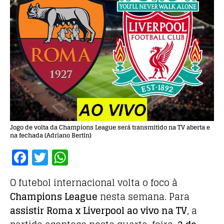
Jogo de volta da Champions League será transmitido na TV aberta e
na fechada (Adriano Bertin)
F
T
W
a
w
h
O futebol internacional volta o foco à
c
it
at
Champions League
nesta semana. Para
e
te
s
assistir Roma x Liverpool ao vivo na TV
, a
b
r
A