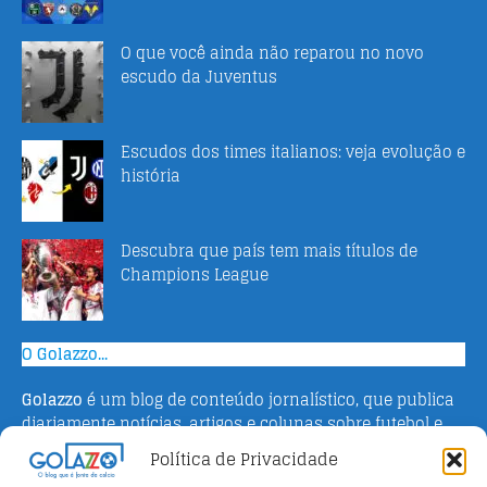
O que você ainda não reparou no novo
escudo da Juventus
Escudos dos times italianos: veja evolução e
história
Descubra que país tem mais títulos de
Champions League
O Golazzo...
Golazzo
é um blog de conteúdo jornalístico, que publica
diariamente notícias, artigos e colunas sobre futebol e
campeonato italiano. Fundado em 2016 pelo jornalista
Política de Privacidade
Adriano Bertin, o site tem como objetivo informar o