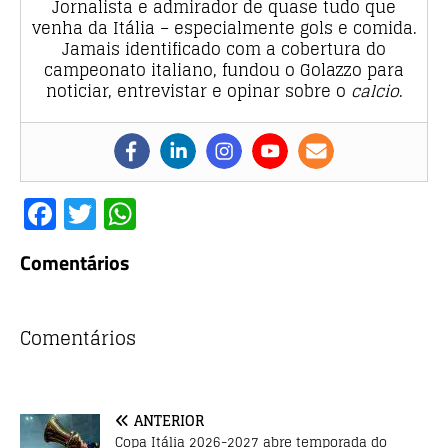
Jornalista e admirador de quase tudo que
venha da Itália – especialmente gols e comida.
Jamais identificado com a cobertura do
campeonato italiano, fundou o Golazzo para
noticiar, entrevistar e opinar sobre o
calcio
.
F
T
W
a
w
h
Comentários
c
it
at
e
te
s
b
r
A
Comentários
o
p
o
p
ANTERIOR
k
Copa Itália 2026-2027 abre temporada do