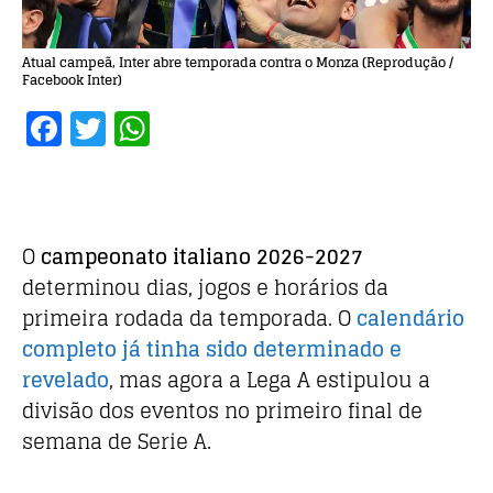
Atual campeã, Inter abre temporada contra o Monza (Reprodução /
Facebook Inter)
F
T
W
a
w
h
c
it
at
e
te
s
b
r
A
O
campeonato italiano 2026-2027
determinou dias, jogos e horários da
o
p
primeira rodada da temporada. O
calendário
o
p
completo já tinha sido determinado e
k
revelado
, mas agora a Lega A estipulou a
divisão dos eventos no primeiro final de
semana de Serie A.