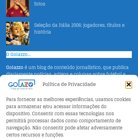
fotos
Seleção da Itália 2006: jogadores, títulos e
história
O Golazzo...
Golazzo
é um blog de conteúdo jornalístico, que publica
diariamente notícias, artigos e colunas sobre futebol e
campeonato italiano. Fundado em 2016 pelo jornalista
Política de Privacidade
Adriano Bertin, o site tem como objetivo informar o
público brasileiro com o que há de mais relevante sobre
Para fornecer as melhores experiências, usamos cookies
o esporte na Itália.
para armazenar e/ou acessar informações do
dispositivo. Consentir com essas tecnologias nos
Parceiros
permitirá processar dados como comportamento de
Futebol ao vivo
navegação. Não consentir pode afetar adversamente
certos recursos e funções.