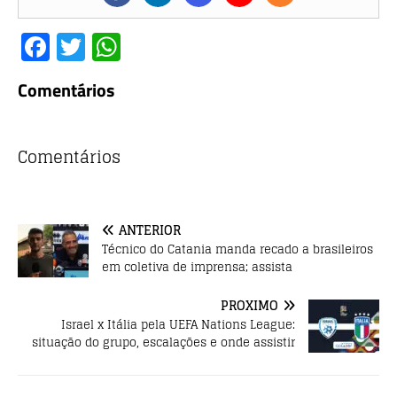
F
T
W
a
w
h
Comentários
c
it
at
e
te
s
b
r
A
Comentários
o
p
o
p
ANTERIOR
k
Técnico do Catania manda recado a brasileiros
em coletiva de imprensa; assista
PRÓXIMO
Israel x Itália pela UEFA Nations League:
situação do grupo, escalações e onde assistir