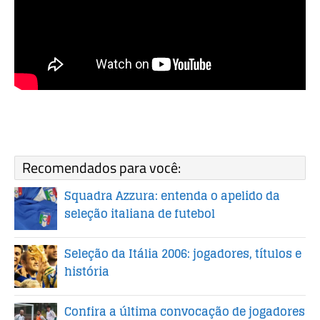
Recomendados para você:
Squadra Azzura: entenda o apelido da
seleção italiana de futebol
Seleção da Itália 2006: jogadores, títulos e
história
Confira a última convocação de jogadores