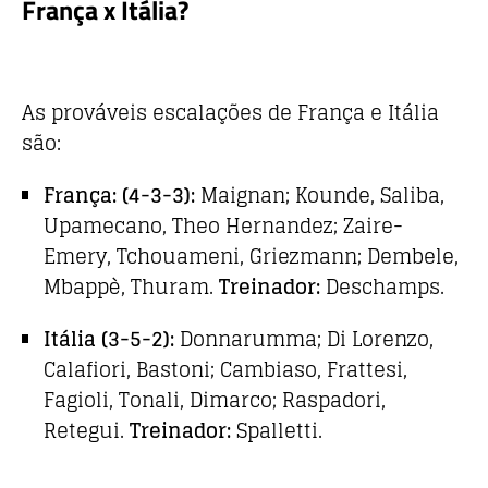
França x Itália?
As prováveis escalações de França e Itália
são:
França: (4-3-3):
Maignan; Kounde, Saliba,
Upamecano, Theo Hernandez; Zaire-
Emery, Tchouameni, Griezmann; Dembele,
Mbappè, Thuram.
Treinador:
Deschamps.
Itália (3-5-2):
Donnarumma; Di Lorenzo,
Calafiori, Bastoni; Cambiaso, Frattesi,
Fagioli, Tonali, Dimarco; Raspadori,
Retegui.
Treinador:
Spalletti.