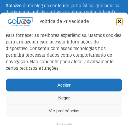
Golazzo
é um blog de conteúdo jornalístico, que publica
diariamente notícias, artigos e colunas sobre futebol e
campeonato italiano. Fundado em 2016 pelo jornalista
Política de Privacidade
Adriano Bertin, o site tem como objetivo informar o
público brasileiro com o que há de mais relevante sobre
Para fornecer as melhores experiências, usamos cookies
o esporte na Itália.
para armazenar e/ou acessar informações do
dispositivo. Consentir com essas tecnologias nos
Parceiros
permitirá processar dados como comportamento de
Futebol ao vivo
navegação. Não consentir pode afetar adversamente
certos recursos e funções.
Análises e prognósticos dos jogos
FutebolScore Livescore
Aceitar
Política de privacidade
Negar
Política de privacidade
Ver preferências
Copyright © 2026 | WordPress Theme by
MH Themes
Política de privacidade