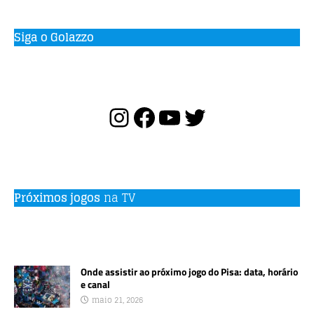
Siga o Golazzo
Próximos jogos
na TV
Onde assistir ao próximo jogo do Pisa: data, horário
e canal
maio 21, 2026