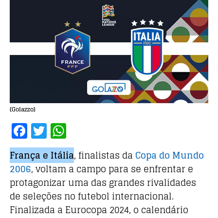
(Golazzo)
F
T
W
a
w
h
França e Itália
, finalistas da
Copa do Mundo
c
it
at
2006
, voltam a campo para se enfrentar e
e
te
s
protagonizar uma das grandes rivalidades
b
r
A
de seleções no futebol internacional.
o
p
Finalizada a Eurocopa 2024, o calendário