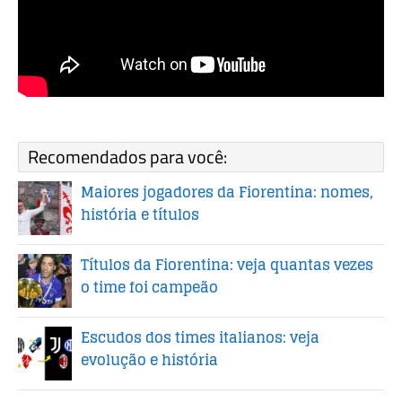
Recomendados para você:
Maiores jogadores da Fiorentina: nomes,
história e títulos
Títulos da Fiorentina: veja quantas vezes
o time foi campeão
Escudos dos times italianos: veja
evolução e história