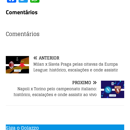
a
w
h
Comentários
c
it
at
e
te
s
b
r
A
Comentários
o
p
o
p
ANTERIOR
k
Milan x Slavia Praga pelas oitavas da Europa
League: histórico, escalações e onde assistir
PRÓXIMO
Napoli x Torino pelo campeonato italiano:
histórico, escalações e onde assistir ao vivo
Siga o Golazzo