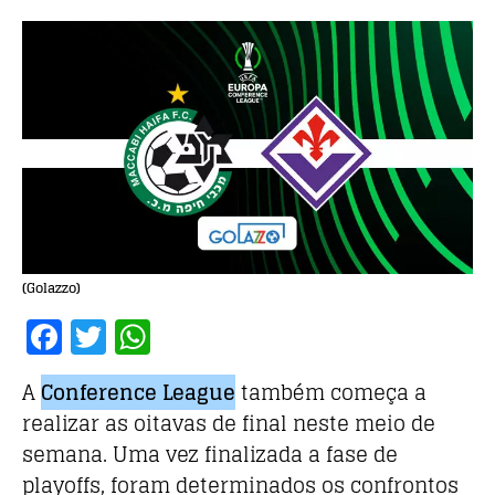
(Golazzo)
F
T
W
a
w
h
A
Conference League
também começa a
c
it
at
realizar as oitavas de final neste meio de
e
te
s
semana. Uma vez finalizada a fase de
b
r
A
playoffs, foram determinados os confrontos