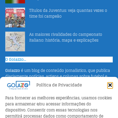
Títulos da Juventus: veja quantas vezes o
time foi campeão
As maiores rivalidades do campeonato
italiano: história, mapa e explicações
O Golazzo...
Golazzo
é um blog de conteúdo jornalístico, que publica
diariamente notícias, artigos e colunas sobre futebol e
campeonato italiano. Fundado em 2016 pelo jornalista
Política de Privacidade
Adriano Bertin, o site tem como objetivo informar o
público brasileiro com o que há de mais relevante sobre
Para fornecer as melhores experiências, usamos cookies
o esporte na Itália.
para armazenar e/ou acessar informações do
dispositivo. Consentir com essas tecnologias nos
Parceiros
permitirá processar dados como comportamento de