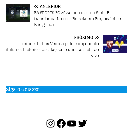
o
p
ANTERIOR
k
EA SPORTS FC 2024: impasse na Serie B
transforma Lecco e Brescia em Borgocalcio e
Brisigonza
PRÓXIMO
Torino x Hellas Verona pelo campeonato
italiano: histórico, escalações e onde assistir ao
vivo
Siga o Golazzo