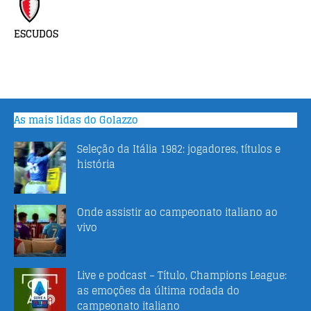
ESCUDOS
As mais lidas do Golazzo
Seleção da Itália 1982: jogadores, títulos e
história
Onde assistir ao campeonato italiano ao
vivo
Live e podcast – Título, Champions League:
as emoções da última rodada do
campeonato italiano