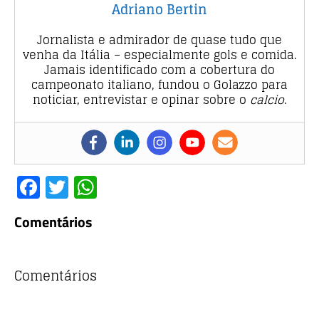
Adriano Bertin
Jornalista e admirador de quase tudo que
venha da Itália – especialmente gols e comida.
Jamais identificado com a cobertura do
campeonato italiano, fundou o Golazzo para
noticiar, entrevistar e opinar sobre o
calcio
.
F
T
W
a
w
h
Comentários
c
it
at
e
te
s
b
r
A
Comentários
o
p