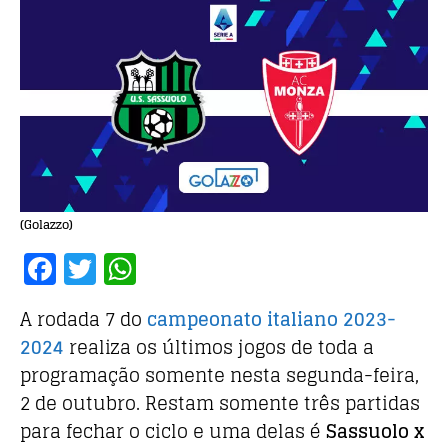
(Golazzo)
F
T
W
a
w
h
A rodada 7 do
campeonato italiano 2023-
c
it
at
2024
realiza os últimos jogos de toda a
e
te
s
programação somente nesta segunda-feira,
b
r
A
2 de outubro. Restam somente três partidas
o
p
para fechar o ciclo e uma delas é
Sassuolo x