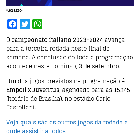
(Golazzo)
F
T
W
a
w
h
O
campeonato italiano 2023-2024
avança
c
it
at
para a terceira rodada neste final de
e
te
s
semana. A conclusão de toda a programação
b
r
A
acontece neste domingo, 3 de setembro.
o
p
o
p
Um dos jogos previstos na programação é
Empoli x Juventus
, agendado para às 15h45
k
(horário de Brasília), no estádio Carlo
Castellani.
Veja quais são os outros jogos da rodada e
onde assistir a todos