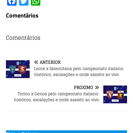
F
T
W
a
w
h
Comentários
c
it
at
e
te
s
b
r
A
Comentários
o
p
o
p
ANTERIOR
k
Lecce x Salernitana pelo campeonato italiano:
histórico, escalações e onde assistir ao vivo
PRÓXIMO
Torino x Genoa pelo campeonato italiano:
histórico, escalações e onde assistir ao vivo