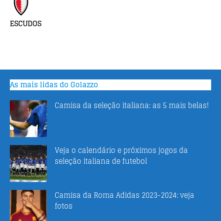
ESCUDOS
As mais lidas do Golazzo
Camisa da seleção italiana: as 5 mais belas!
Veja o calendário e próximos jogos da
seleção italiana de futebol
Camisa da Roma Adidas 2023-2024: veja
fotos