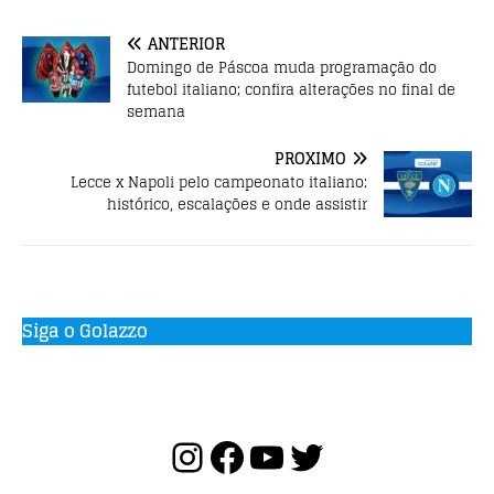
o
p
ANTERIOR
k
Domingo de Páscoa muda programação do
futebol italiano; confira alterações no final de
semana
PRÓXIMO
Lecce x Napoli pelo campeonato italiano:
histórico, escalações e onde assistir
Siga o Golazzo