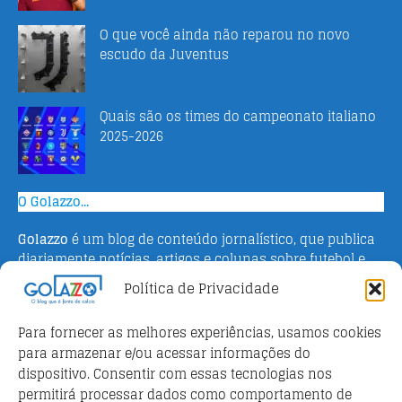
O que você ainda não reparou no novo
escudo da Juventus
Quais são os times do campeonato italiano
2025-2026
O Golazzo...
Golazzo
é um blog de conteúdo jornalístico, que publica
diariamente notícias, artigos e colunas sobre futebol e
campeonato italiano. Fundado em 2016 pelo jornalista
Política de Privacidade
Adriano Bertin, o site tem como objetivo informar o
público brasileiro com o que há de mais relevante sobre
Para fornecer as melhores experiências, usamos cookies
o esporte na Itália.
para armazenar e/ou acessar informações do
dispositivo. Consentir com essas tecnologias nos
Parceiros
permitirá processar dados como comportamento de