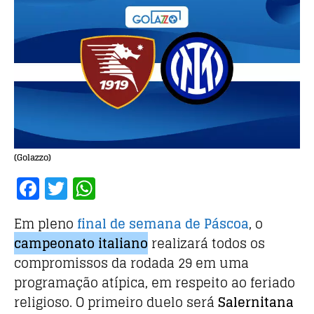
(Golazzo)
F
T
W
a
w
h
Em pleno
final de semana de Páscoa
, o
c
it
at
campeonato italiano
realizará todos os
e
te
s
compromissos da rodada 29 em uma
b
r
A
programação atípica, em respeito ao feriado
o
p
religioso. O primeiro duelo será
Salernitana