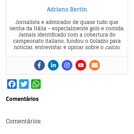
Adriano Bertin
Jornalista e admirador de quase tudo que
venha da Itália – especialmente gols e comida.
Jamais identificado com a cobertura do
campeonato italiano, fundou o Golazzo para
noticiar, entrevistar e opinar sobre o
calcio
.
F
T
W
a
w
h
Comentários
c
it
at
e
te
s
b
r
A
Comentários
o
p