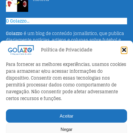
O Golazzo...
Golazzo
é um blog de conteúdo jornalístico, que publica
diariamente notícias, artigos e colunas sobre futebol e
campeonato italiano. Fundado em 2016 pelo jornalista
Política de Privacidade
Adriano Bertin, o site tem como objetivo informar o
público brasileiro com o que há de mais relevante sobre
Para fornecer as melhores experiências, usamos cookies
o esporte na Itália.
para armazenar e/ou acessar informações do
dispositivo. Consentir com essas tecnologias nos
Parceiros
permitirá processar dados como comportamento de
Futebol ao vivo
navegação. Não consentir pode afetar adversamente
certos recursos e funções.
Análises e prognósticos dos jogos
FutebolScore Livescore
Aceitar
Política de privacidade
Negar