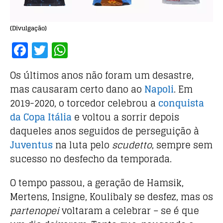
(Divulgação)
F
T
W
a
w
h
Os últimos anos não foram um desastre,
c
it
at
mas causaram certo dano ao
Napoli
. Em
e
te
s
2019-2020, o torcedor celebrou a
conquista
b
r
A
da Copa Itália
e voltou a sorrir depois
o
p
daqueles anos seguidos de perseguição à
o
p
Juventus
na luta pelo
scudetto
, sempre sem
k
sucesso no desfecho da temporada.
O tempo passou, a geração de Hamsik,
Mertens, Insigne, Koulibaly se desfez, mas os
partenopei
voltaram a celebrar – se é que