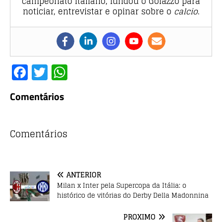
campeonato italiano, fundou o Golazzo para
noticiar, entrevistar e opinar sobre o
calcio
.
F
T
W
a
w
h
Comentários
c
it
at
e
te
s
b
r
A
Comentários
o
p
o
p
ANTERIOR
k
Milan x Inter pela Supercopa da Itália: o
histórico de vitórias do Derby Della Madonnina
PRÓXIMO