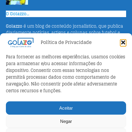
O Golazzo...
Golazzo
é um blog de conteúdo jornalístico, que publica
diariamente notícias, artigos e colunas sobre futebol e
campeonato italiano. Fundado em 2016 pelo jornalista
Política de Privacidade
Adriano Bertin, o site tem como objetivo informar o
público brasileiro com o que há de mais relevante sobre
Para fornecer as melhores experiências, usamos cookies
o esporte na Itália.
para armazenar e/ou acessar informações do
dispositivo. Consentir com essas tecnologias nos
Parceiros
permitirá processar dados como comportamento de
Futebol ao vivo
navegação. Não consentir pode afetar adversamente
certos recursos e funções.
Análises e prognósticos dos jogos
FutebolScore Livescore
Aceitar
Política de privacidade
Negar