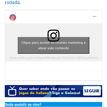
rodada
.
k
Clique para aceitar os cookies marketing e
ativar este conteúdo
Uma publicação compartilhada por Golazzo (@blogolazzo)
Onde assistir ao vivo?