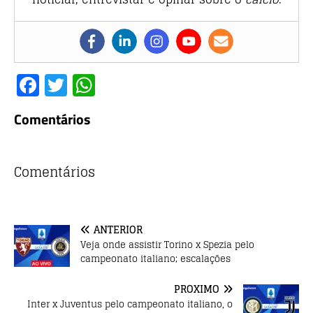
F
T
W
a
w
h
Comentários
c
it
at
e
te
s
b
r
A
Comentários
o
p
o
p
ANTERIOR
k
Veja onde assistir Torino x Spezia pelo
campeonato italiano; escalações
PRÓXIMO
Inter x Juventus pelo campeonato italiano, o