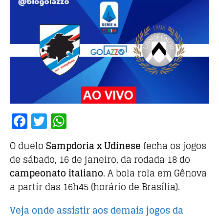
F
T
W
a
w
h
O duelo
Sampdoria x Udinese
fecha os jogos
c
it
at
de sábado, 16 de janeiro, da rodada 18 do
e
te
s
campeonato italiano
. A bola rola em Gênova
b
r
A
a partir das 16h45 (horário de Brasília).
o
p
o
p
Veja onde assistir aos demais jogos da