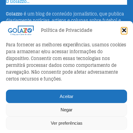
O Golazzo...
Golazzo
é um blog de conteúdo jornalístico, que publica
diariamente notícias, artigos e colunas sobre futebol e
campeonato italiano. Fundado em 2016 pelo jornalista
Política de Privacidade
Adriano Bertin, o site tem como objetivo informar o
público brasileiro com o que há de mais relevante sobre
Para fornecer as melhores experiências, usamos cookies
o esporte na Itália.
para armazenar e/ou acessar informações do
dispositivo. Consentir com essas tecnologias nos
Parceiros
permitirá processar dados como comportamento de
Futebol ao vivo
navegação. Não consentir pode afetar adversamente
certos recursos e funções.
Análises e prognósticos dos jogos
FutebolScore Livescore
Aceitar
Política de privacidade
Negar
Política de privacidade
Ver preferências