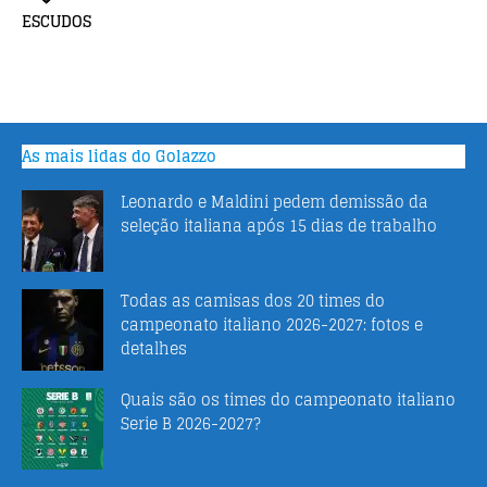
ESCUDOS
As mais lidas do Golazzo
Leonardo e Maldini pedem demissão da
seleção italiana após 15 dias de trabalho
Todas as camisas dos 20 times do
campeonato italiano 2026-2027: fotos e
detalhes
Quais são os times do campeonato italiano
Serie B 2026-2027?