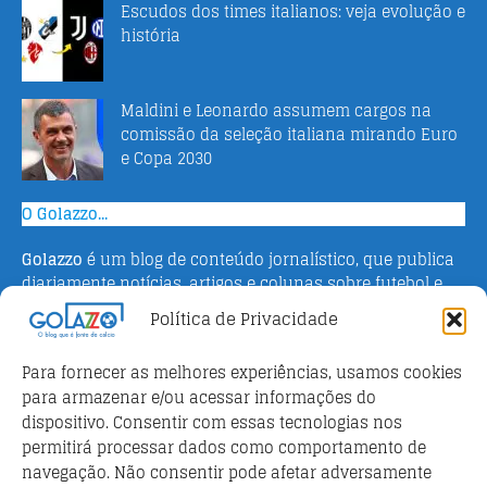
Escudos dos times italianos: veja evolução e
história
Maldini e Leonardo assumem cargos na
comissão da seleção italiana mirando Euro
e Copa 2030
O Golazzo...
Golazzo
é um blog de conteúdo jornalístico, que publica
diariamente notícias, artigos e colunas sobre futebol e
campeonato italiano. Fundado em 2016 pelo jornalista
Política de Privacidade
Adriano Bertin, o site tem como objetivo informar o
público brasileiro com o que há de mais relevante sobre
Para fornecer as melhores experiências, usamos cookies
o esporte na Itália.
para armazenar e/ou acessar informações do
dispositivo. Consentir com essas tecnologias nos
Parceiros
permitirá processar dados como comportamento de
Futebol ao vivo
navegação. Não consentir pode afetar adversamente