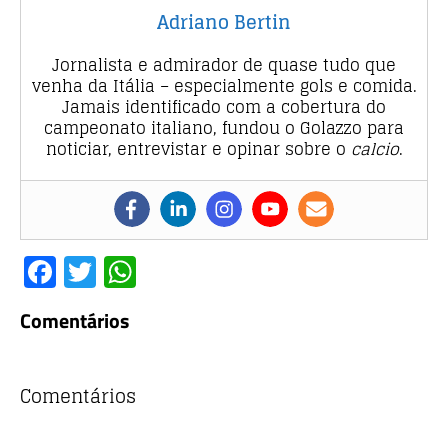
Adriano Bertin
Jornalista e admirador de quase tudo que
venha da Itália – especialmente gols e comida.
Jamais identificado com a cobertura do
campeonato italiano, fundou o Golazzo para
noticiar, entrevistar e opinar sobre o
calcio
.
F
T
W
a
w
h
Comentários
c
it
at
e
te
s
b
r
A
Comentários
o
p