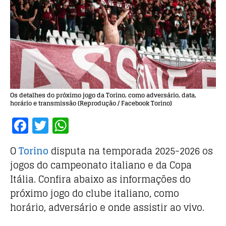
Os detalhes do próximo jogo da Torino, como adversário, data,
horário e transmissão (Reprodução / Facebook Torino)
F
T
W
a
w
h
O
Torino
disputa na temporada 2025-2026 os
c
it
at
jogos do campeonato italiano e da Copa
e
te
s
Itália. Confira abaixo as informações do
b
r
A
próximo jogo do clube italiano, como
o
p
horário, adversário e onde assistir ao vivo.
o
p