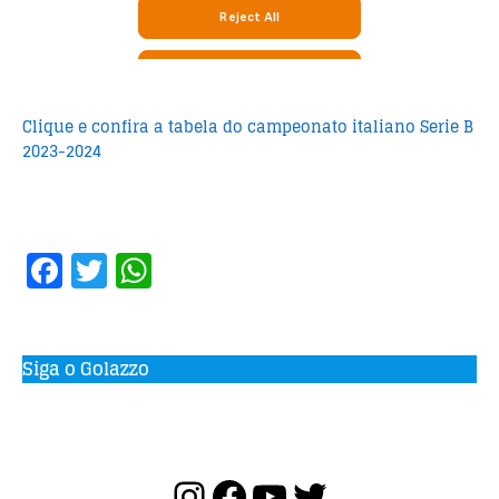
Clique e confira a tabela do campeonato italiano Serie B
2023-2024
F
T
W
a
w
h
c
it
at
e
te
s
Siga o Golazzo
b
r
A
o
p
o
p