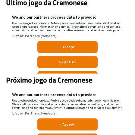
Último jogo da Cremonese
o
p
o
p
k
Próximo jogo da Cremonese