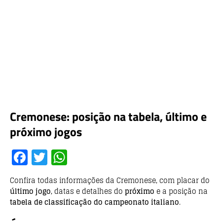
Cremonese: posição na tabela, último e
próximo jogos
F
T
W
a
w
h
Confira todas informações da Cremonese, com placar do
c
it
at
último jogo
, datas e detalhes do
próximo
e a posição na
e
te
s
tabela de classificação do campeonato italiano
.
b
r
A