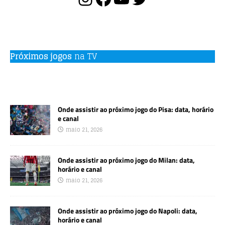
k
Próximos jogos
na TV
Onde assistir ao próximo jogo do Pisa: data, horário
e canal
maio 21, 2026
Onde assistir ao próximo jogo do Milan: data,
horário e canal
maio 21, 2026
Onde assistir ao próximo jogo do Napoli: data,
horário e canal