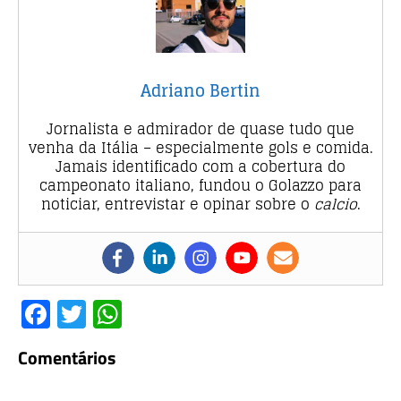
Adriano Bertin
Jornalista e admirador de quase tudo que
venha da Itália – especialmente gols e comida.
Jamais identificado com a cobertura do
campeonato italiano, fundou o Golazzo para
noticiar, entrevistar e opinar sobre o
calcio
.
F
T
W
a
w
h
Comentários
c
it
at
e
te
s