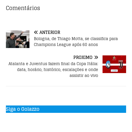
b
r
A
Comentários
o
p
o
p
ANTERIOR
k
Bologna, de Thiago Motta, se classifica para
Champions League após 60 anos
PRÓXIMO
Atalanta e Juventus fazem final da Copa Itália:
data, horário, histórico, escalações e onde
assistir ao vivo
Siga o Golazzo