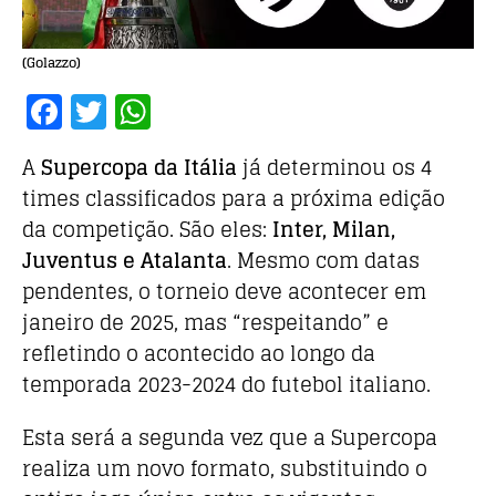
(Golazzo)
F
T
W
a
w
h
A
Supe
rcopa da Itália
já determinou os 4
c
it
at
times classificados para a próxima edição
e
te
s
da competição. São eles:
Inter, Milan,
b
r
A
Juventus e Atalanta
. Mesmo com datas
o
p
pendentes, o torneio deve acontecer em
o
p
janeiro de 2025, mas “respeitando” e
k
refletindo o acontecido ao longo da
temporada 2023-2024 do futebol italiano.
Esta será a segunda vez que a Supercopa
realiza um novo formato, substituindo o