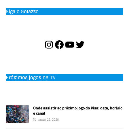
Siga o Golazzo
Próximos jogos
na TV
Onde assistir ao próximo jogo do Pisa: data, horário
e canal
maio 21, 2026