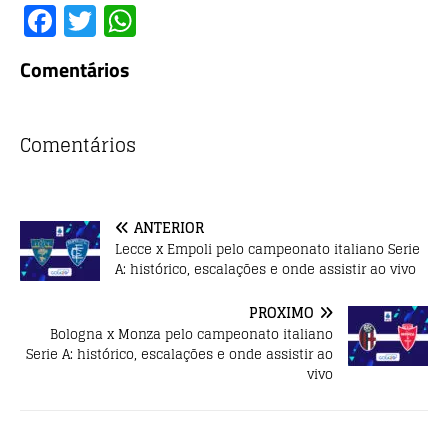
F
T
W
a
w
h
Comentários
c
it
at
e
te
s
b
r
A
Comentários
o
p
o
p
ANTERIOR
k
Lecce x Empoli pelo campeonato italiano Serie
A: histórico, escalações e onde assistir ao vivo
PRÓXIMO
Bologna x Monza pelo campeonato italiano
Serie A: histórico, escalações e onde assistir ao
vivo