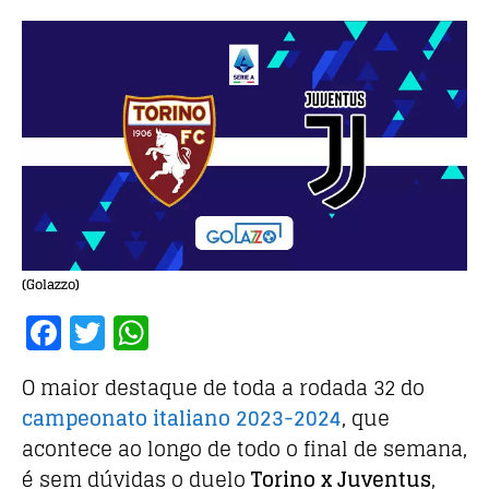
(Golazzo)
F
T
W
a
w
h
O maior destaque de toda a rodada 32 do
c
it
at
campeonato italiano 2023-2024
, que
e
te
s
acontece ao longo de todo o final de semana,
b
r
A
é sem dúvidas o duelo
Torino x Juventus
,