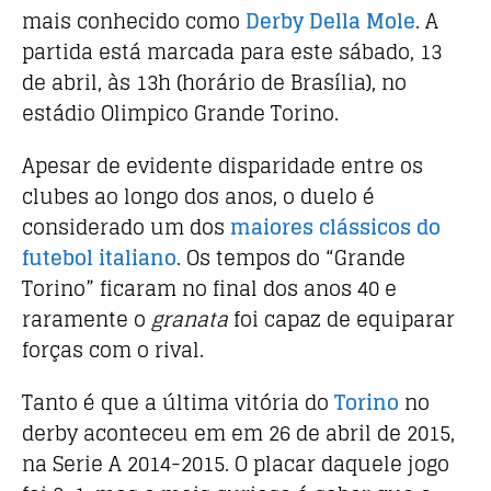
o
p
mais conhecido como
Derby Della Mole
. A
o
p
partida está marcada para este sábado, 13
k
de abril, às 13h (horário de Brasília), no
estádio Olimpico Grande Torino.
Apesar de evidente disparidade entre os
clubes ao longo dos anos, o duelo é
considerado um dos
maiores clássicos do
futebol italiano
. Os tempos do “Grande
Torino” ficaram no final dos anos 40 e
raramente o
granata
foi capaz de equiparar
forças com o rival.
Tanto é que a última vitória do
Torino
no
derby aconteceu em em 26 de abril de 2015,
na Serie A 2014-2015. O placar daquele jogo