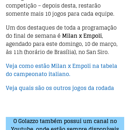
k
competição – depois desta, restarão
somente mais 10 jogos para cada equipe.
Um dos destaques de toda a programação
do final de semana é
Milan x Empoli
,
agendado para este domingo, 10 de março,
às 11h (horário de Brasília), no San Siro.
Veja como estão Milan x Empoli na tabela
do campeonato italiano.
Veja quais são os outros jogos da rodada
O Golazzo também possui um canal no
Youtube, onde estão sempre disponíveis