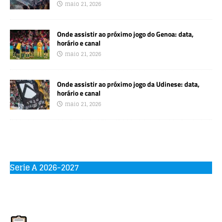
maio 21, 2026
Onde assistir ao próximo jogo do Genoa: data,
horário e canal
maio 21, 2026
Onde assistir ao próximo jogo da Udinese: data,
horário e canal
maio 21, 2026
Serie A 2026-2027