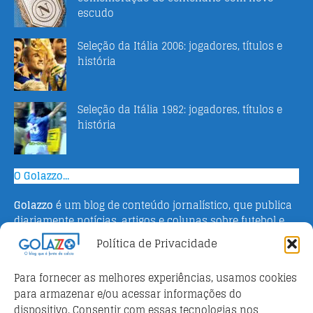
escudo
Seleção da Itália 2006: jogadores, títulos e
história
Seleção da Itália 1982: jogadores, títulos e
história
O Golazzo...
Golazzo
é um blog de conteúdo jornalístico, que publica
diariamente notícias, artigos e colunas sobre futebol e
campeonato italiano. Fundado em 2016 pelo jornalista
Política de Privacidade
Adriano Bertin, o site tem como objetivo informar o
público brasileiro com o que há de mais relevante sobre
Para fornecer as melhores experiências, usamos cookies
o esporte na Itália.
para armazenar e/ou acessar informações do
dispositivo. Consentir com essas tecnologias nos
Parceiros