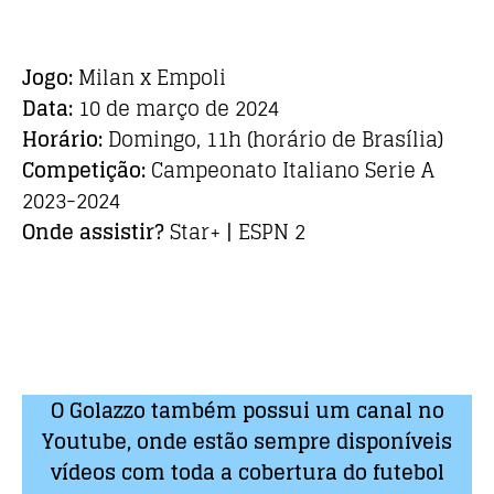
Jogo:
Milan x Empoli
Data:
10 de março de 2024
Horário:
Domingo, 11h (horário de Brasília)
Competição:
Campeonato Italiano Serie A
2023-2024
Onde assistir?
Star+ | ESPN 2
O Golazzo também possui um canal no
Youtube, onde estão sempre disponíveis
vídeos com toda a cobertura do futebol