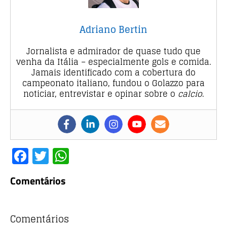
Adriano Bertin
Jornalista e admirador de quase tudo que
venha da Itália – especialmente gols e comida.
Jamais identificado com a cobertura do
campeonato italiano, fundou o Golazzo para
noticiar, entrevistar e opinar sobre o
calcio
.
F
T
W
a
w
h
Comentários
c
it
at
e
te
s
b
r
A
Comentários