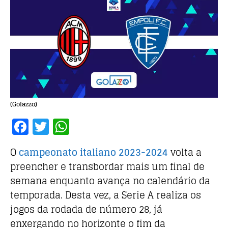
(Golazzo)
F
T
W
a
w
h
O
campeonato italiano 2023-2024
volta a
c
it
at
preencher e transbordar mais um final de
e
te
s
semana enquanto avança no calendário da
b
r
A
temporada. Desta vez, a Serie A realiza os
o
p
jogos da rodada de número 28, já
o
p
enxergando no horizonte o fim da