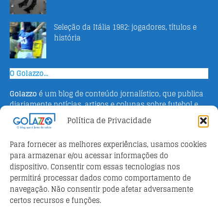
Seleção da Itália 1982: jogadores, títulos e
história
O Golazzo...
Golazzo
é um blog de conteúdo jornalístico, que publica
diariamente notícias, artigos e colunas sobre futebol e
campeonato italiano. Fundado em 2016 pelo jornalista
Política de Privacidade
Adriano Bertin, o site tem como objetivo informar o
público brasileiro com o que há de mais relevante sobre
Para fornecer as melhores experiências, usamos cookies
o esporte na Itália.
para armazenar e/ou acessar informações do
dispositivo. Consentir com essas tecnologias nos
Parceiros
permitirá processar dados como comportamento de
Futebol ao vivo
navegação. Não consentir pode afetar adversamente
certos recursos e funções.
Análises e prognósticos dos jogos