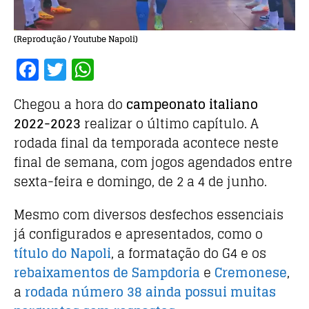
(Reprodução / Youtube Napoli)
F
T
W
a
w
h
Chegou a hora do
campeonato italiano
c
it
at
2022-2023
realizar o último capítulo. A
e
te
s
rodada final da temporada acontece neste
b
r
A
final de semana, com jogos agendados entre
o
p
sexta-feira e domingo, de 2 a 4 de junho.
o
p
Mesmo com diversos desfechos essenciais
k
já configurados e apresentados, como o
título do Napoli
, a formatação do G4 e os
rebaixamentos de Sampdoria
e
Cremonese
,
a
rodada número 38 ainda possui muitas