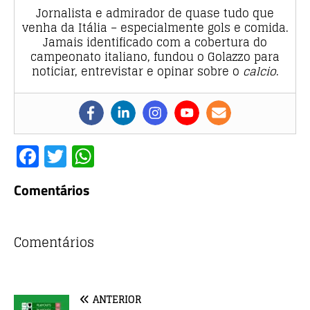
Jornalista e admirador de quase tudo que
venha da Itália – especialmente gols e comida.
Jamais identificado com a cobertura do
campeonato italiano, fundou o Golazzo para
noticiar, entrevistar e opinar sobre o
calcio
.
F
T
W
a
w
h
Comentários
c
it
at
e
te
s
b
r
A
Comentários
o
p
o
p
ANTERIOR