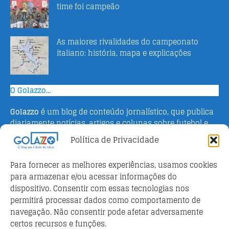
time foi campeão
As maiores rivalidades do campeonato
italiano: história, mapa e explicações
O Golazzo...
Golazzo
é um blog de conteúdo jornalístico, que publica
diariamente notícias, artigos e colunas sobre futebol e
campeonato italiano. Fundado em 2016 pelo jornalista
Política de Privacidade
Adriano Bertin, o site tem como objetivo informar o
público brasileiro com o que há de mais relevante sobre
Para fornecer as melhores experiências, usamos cookies
o esporte na Itália.
para armazenar e/ou acessar informações do
dispositivo. Consentir com essas tecnologias nos
Parceiros
permitirá processar dados como comportamento de
Futebol ao vivo
navegação. Não consentir pode afetar adversamente
certos recursos e funções.