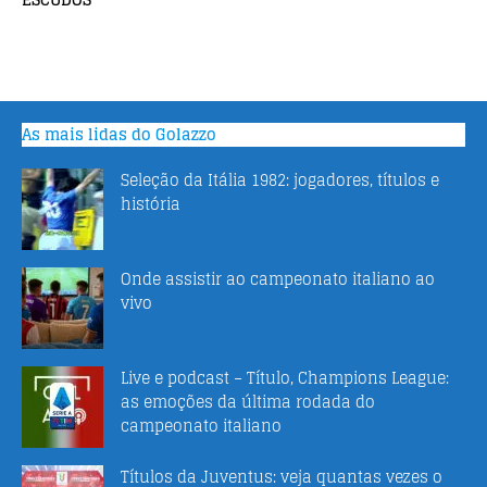
As mais lidas do Golazzo
Seleção da Itália 1982: jogadores, títulos e
história
Onde assistir ao campeonato italiano ao
vivo
Live e podcast – Título, Champions League:
as emoções da última rodada do
campeonato italiano
Títulos da Juventus: veja quantas vezes o