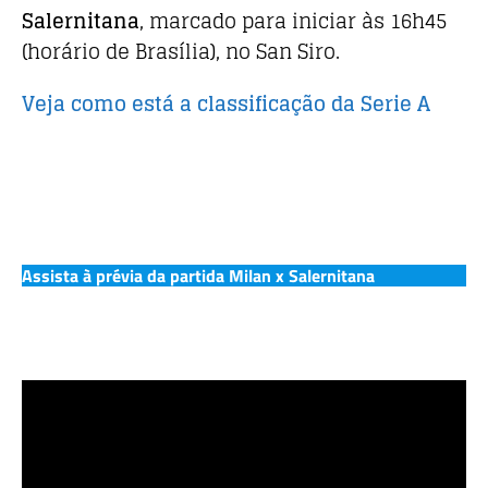
o
p
Salernitana
, marcado para iniciar às 16h45
o
p
(horário de Brasília), no San Siro.
k
Veja como está a classificação da Serie A
Assista à prévia da partida Milan x Salernitana