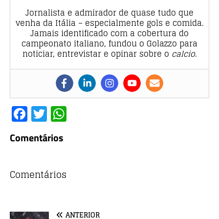
Jornalista e admirador de quase tudo que
venha da Itália – especialmente gols e comida.
Jamais identificado com a cobertura do
campeonato italiano, fundou o Golazzo para
noticiar, entrevistar e opinar sobre o
calcio
.
F
T
W
a
w
h
Comentários
c
it
at
e
te
s
b
r
A
Comentários
o
p
o
p
ANTERIOR