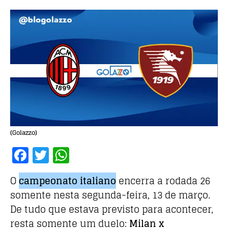
(Golazzo)
F
T
W
a
w
h
O
campeonato italiano
encerra a rodada 26
c
it
at
somente nesta segunda-feira, 13 de março.
e
te
s
De tudo que estava previsto para acontecer,
b
r
A
resta somente um duelo:
Milan x