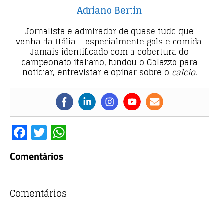
Adriano Bertin
Jornalista e admirador de quase tudo que
venha da Itália – especialmente gols e comida.
Jamais identificado com a cobertura do
campeonato italiano, fundou o Golazzo para
noticiar, entrevistar e opinar sobre o
calcio
.
F
T
W
a
w
h
Comentários
c
it
at
e
te
s
b
r
A
Comentários
o
p