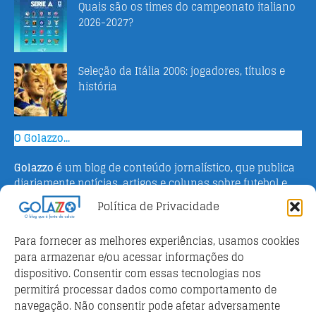
Quais são os times do campeonato italiano
2026-2027?
Seleção da Itália 2006: jogadores, títulos e
história
O Golazzo...
Golazzo
é um blog de conteúdo jornalístico, que publica
diariamente notícias, artigos e colunas sobre futebol e
campeonato italiano. Fundado em 2016 pelo jornalista
Política de Privacidade
Adriano Bertin, o site tem como objetivo informar o
público brasileiro com o que há de mais relevante sobre
Para fornecer as melhores experiências, usamos cookies
o esporte na Itália.
para armazenar e/ou acessar informações do
dispositivo. Consentir com essas tecnologias nos
Parceiros
permitirá processar dados como comportamento de
Futebol ao vivo
navegação. Não consentir pode afetar adversamente