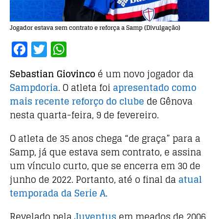
Jogador estava sem contrato e reforça a Samp (Divulgação)
F
T
W
a
w
h
Sebastian Giovinco
é um novo jogador da
c
it
at
Sampdoria
. O atleta foi
apresentado como
e
te
s
mais recente reforço do clube
de Gênova
b
r
A
nesta quarta-feira, 9 de fevereiro.
o
p
o
p
O atleta de 35 anos chega “de graça” para a
Samp, já que estava sem contrato, e assina
k
um vínculo curto, que se encerra em 30 de
junho de 2022. Portanto, até o final da
atual
temporada da Serie A
.
Revelado pela
Juventus
em meados de 2006,