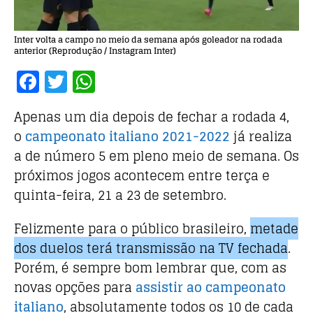
Inter volta a campo no meio da semana após goleador na rodada
anterior (Reprodução / Instagram Inter)
F
T
W
a
w
h
Apenas um dia depois de fechar a rodada 4,
c
it
at
o
campeonato italiano 2021-2022
já realiza
e
te
s
a de número 5 em pleno meio de semana. Os
b
r
A
próximos jogos acontecem entre terça e
o
p
quinta-feira, 21 a 23 de setembro.
o
p
Felizmente para o público brasileiro,
metade
k
dos duelos terá transmissão na TV fechada
.
Porém, é sempre bom lembrar que, com as
novas opções para
assistir ao campeonato
italiano
, absolutamente todos os 10 de cada