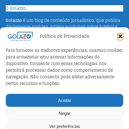
O Golazzo...
Golazzo
é um blog de conteúdo jornalístico, que publica
diariamente notícias, artigos e colunas sobre futebol e
campeonato italiano. Fundado em 2016 pelo jornalista
Política de Privacidade
Adriano Bertin, o site tem como objetivo informar o
público brasileiro com o que há de mais relevante sobre
Para fornecer as melhores experiências, usamos cookies
o esporte na Itália.
para armazenar e/ou acessar informações do
dispositivo. Consentir com essas tecnologias nos
Parceiros
permitirá processar dados como comportamento de
Futebol ao vivo
navegação. Não consentir pode afetar adversamente
certos recursos e funções.
Análises e prognósticos dos jogos
FutebolScore Livescore
Aceitar
Política de privacidade
Negar
Política de privacidade
Ver preferências