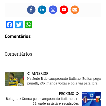
F
T
W
a
w
h
Comentários
c
it
at
e
te
s
b
r
A
Comentários
o
p
o
p
ANTERIOR
k
Na Serie B do campeonato italiano, Buffon pega
pênalti, VAR manda voltar e bola vai para fora
PRÓXIMO
Bologna x Genoa pelo campeonato italiano 21-
22: onde assistir e escalações