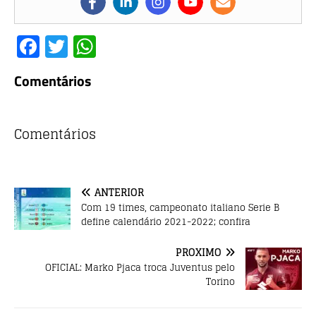
F
T
W
a
w
h
Comentários
c
it
at
e
te
s
b
r
A
Comentários
o
p
o
p
ANTERIOR
k
Com 19 times, campeonato italiano Serie B
define calendário 2021-2022; confira
PRÓXIMO
OFICIAL: Marko Pjaca troca Juventus pelo
Torino