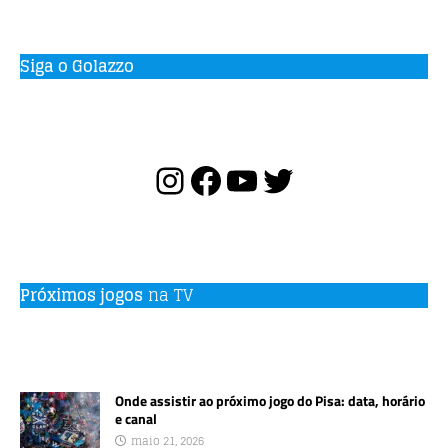
Siga o Golazzo
Próximos jogos
na TV
Onde assistir ao próximo jogo do Pisa: data, horário
e canal
maio 21, 2026