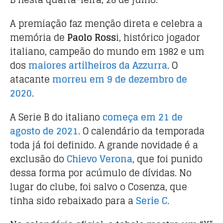
o
p
A premiação faz menção direta e celebra a
k
memória de
Paolo Ross
i, histórico jogador
italiano, campeão do mundo em 1982 e um
dos
maiores artilheiros da Azzurra
. O
atacante
morreu em 9 de dezembro de
2020
.
A Serie B do italiano
começa em 21 de
agosto de 2021
. O calendário da temporada
toda já foi definido. A grande novidade é a
exclusão do
Chievo Verona
, que foi punido
dessa forma por acúmulo de dívidas. No
lugar do clube, foi salvo o Cosenza, que
tinha sido rebaixado para a
Serie C
.