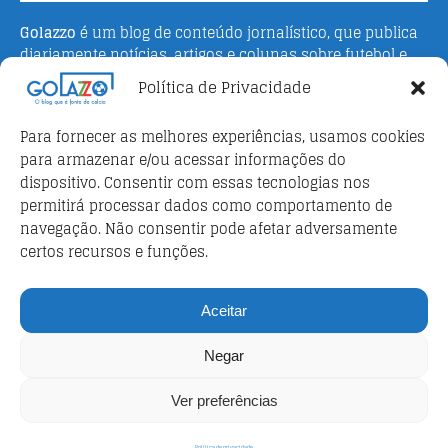
Golazzo
é um blog de conteúdo jornalístico, que publica
diariamente notícias, artigos e colunas sobre futebol e
campeonato italiano. Fundado em 2016 pelo jornalista
Política de Privacidade
Adriano Bertin, o site tem como objetivo informar o
público brasileiro com o que há de mais relevante sobre
Para fornecer as melhores experiências, usamos cookies
o esporte na Itália.
para armazenar e/ou acessar informações do
dispositivo. Consentir com essas tecnologias nos
Parceiros
permitirá processar dados como comportamento de
Futebol ao vivo
navegação. Não consentir pode afetar adversamente
certos recursos e funções.
Análises e prognósticos dos jogos
FutebolScore Livescore
Aceitar
Política de privacidade
Negar
Política de privacidade
Ver preferências
Política de privacidade