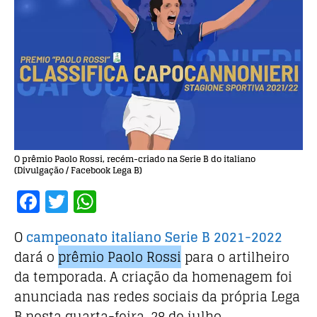
O prêmio Paolo Rossi, recém-criado na Serie B do italiano
(Divulgação / Facebook Lega B)
F
T
W
a
w
h
O
campeonato italiano Serie B 2021-2022
c
it
at
dará o
prêmio Paolo Rossi
para o artilheiro
e
te
s
da temporada. A criação da homenagem foi
b
r
A
anunciada nas redes sociais da própria Lega
o
p
B nesta quarta-feira, 28 de julho.