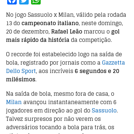
a
w
h
No jogo Sassuolo x Milan, válido pela rodada
c
it
at
13 do
campeonato italiano
, neste domingo,
e
te
s
20 de dezembro,
Rafael Leão
marcou o
gol
b
r
A
mais rápido da história
da competição.
o
p
o
p
O recorde foi estabelecido logo na saída de
bola, registrado por jornais como a
Gazzetta
k
Dello Sport
, aos incríveis
6 segundos e 20
milésimos
.
Na saída de bola, mesmo fora de casa, o
Milan
avançou instantaneamente com 6
jogadores em direção ao gol do
Sassuolo
.
Talvez surpresos por não verem os
adversários tocando a bola para trás, os