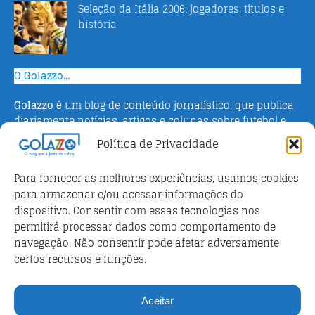
Seleção da Itália 2006: jogadores, títulos e
história
O Golazzo...
Golazzo
é um blog de conteúdo jornalístico, que publica
diariamente notícias, artigos e colunas sobre futebol e
campeonato italiano. Fundado em 2016 pelo jornalista
Política de Privacidade
Adriano Bertin, o site tem como objetivo informar o
público brasileiro com o que há de mais relevante sobre
Para fornecer as melhores experiências, usamos cookies
o esporte na Itália.
para armazenar e/ou acessar informações do
dispositivo. Consentir com essas tecnologias nos
Parceiros
permitirá processar dados como comportamento de
Futebol ao vivo
navegação. Não consentir pode afetar adversamente
certos recursos e funções.
Análises e prognósticos dos jogos
FutebolScore Livescore
Aceitar