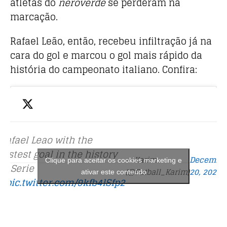
atletas do
neroverde
se perderam na
marcação.
Rafael Leão, então, recebeu infiltração já na
cara do gol e marcou o gol mais rápido da
história do campeonato italiano. Confira:
Rafael Leao with the
fastest goal in the history
— Karim
Decembe
Clique para aceitar os cookies marketing e
of Serie
(@Futball_Karim)
20, 2020
ativar este conteúdo
A
pic.twitter.com/9kfb4lSfp2