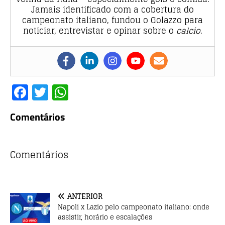
Jamais identificado com a cobertura do
campeonato italiano, fundou o Golazzo para
noticiar, entrevistar e opinar sobre o
calcio
.
F
T
W
a
w
h
Comentários
c
it
at
e
te
s
b
r
A
Comentários
o
p
o
p
ANTERIOR
k
Napoli x Lazio pelo campeonato italiano: onde
assistir, horário e escalações