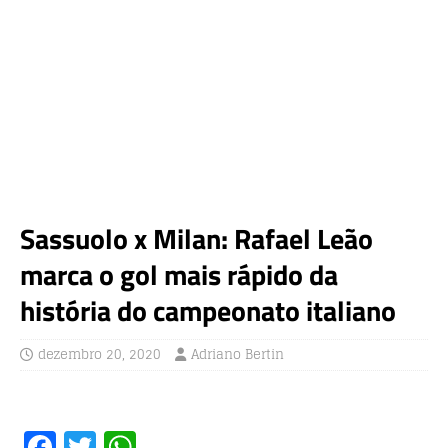
Sassuolo x Milan: Rafael Leão
marca o gol mais rápido da
história do campeonato italiano
dezembro 20, 2020
Adriano Bertin
F
T
W