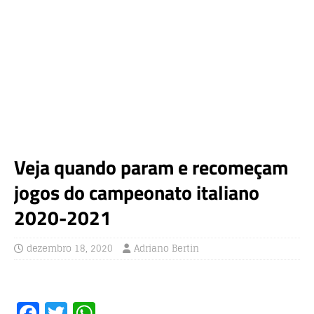
Veja quando param e recomeçam
jogos do campeonato italiano
2020-2021
dezembro 18, 2020
Adriano Bertin
F
T
W