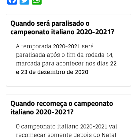
a
w
h
c
it
at
Quando será paralisado o
e
te
s
campeonato italiano 2020-2021?
b
r
A
o
p
A temporada 2020-2021 será
o
p
paralisada após o fim da rodada 14,
marcada para acontecer nos dias
22
k
e 23 de dezembro de 2020
Quando recomeça o campeonato
italiano 2020-2021?
O campeonato italiano 2020-2021 vai
recomeçar somente depois do Natal