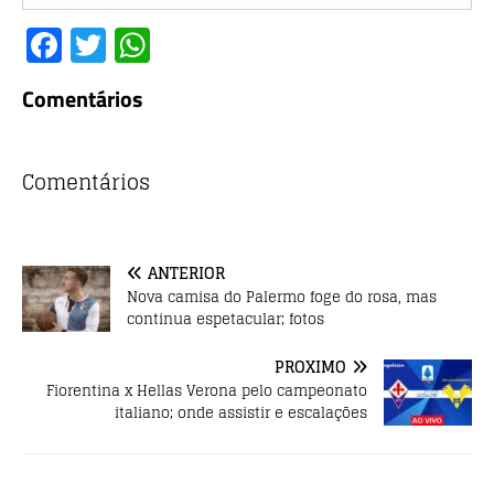
F
T
W
a
w
h
Comentários
c
it
at
e
te
s
b
r
A
Comentários
o
p
o
p
ANTERIOR
k
Nova camisa do Palermo foge do rosa, mas
continua espetacular; fotos
PRÓXIMO
Fiorentina x Hellas Verona pelo campeonato
italiano; onde assistir e escalações