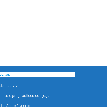
ceiros
ebol ao vivo
lises e prognósticos dos jogos
ebolScore Livescore