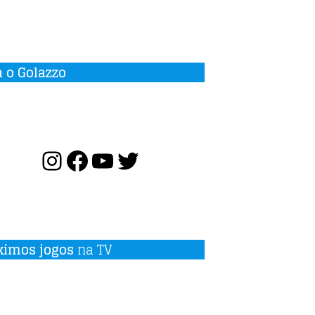
a o Golazzo
ximos jogos
na TV