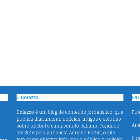
O Golazzo...
Par
5
Golazzo
é um blog de conteúdo jornalístico, que
Fut
publica diariamente notícias, artigos e colunas
Aná
sobre futebol e campeonato italiano. Fundado
em 2016 pelo jornalista Adriano Bertin, o site
Fut
tem como objetivo informar o público brasileiro