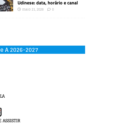
Udinese: data, horário e canal
maio 21, 2026
0
ie A 2026-2027
LA
 ASSISTIR