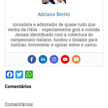
Adriano Bertin
Jornalista e admirador de quase tudo que
venha da Itália – especialmente gols e comida.
Jamais identificado com a cobertura do
campeonato italiano, fundou o Golazzo para
noticiar, entrevistar e opinar sobre o
calcio
.
F
T
W
a
w
h
Comentários
c
it
at
e
te
s
b
r
A
Comentários