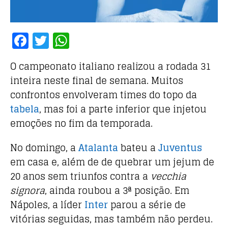
F
T
W
a
w
h
O
campeonato italiano
realizou a rodada 31
c
it
at
inteira neste final de semana. Muitos
e
te
s
confrontos envolveram times do topo da
b
r
A
tabela
, mas foi a parte inferior que injetou
o
p
emoções no fim da temporada.
o
p
No domingo, a
Atalanta
bateu a
Juventus
k
em casa e, além de de quebrar um jejum de
20 anos sem triunfos contra a
vecchia
signora
, ainda roubou a 3ª posição. Em
Nápoles, a líder
Inter
parou a série de
vitórias seguidas, mas também não perdeu.