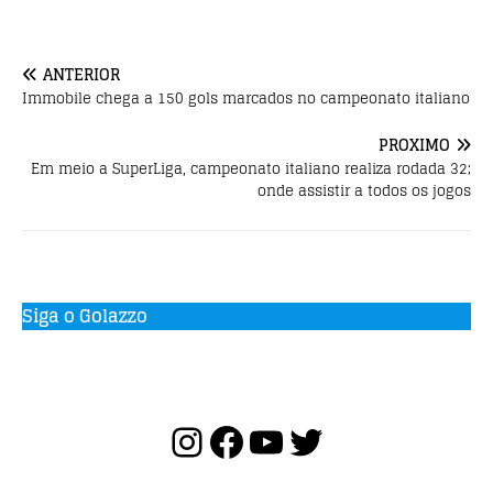
o
p
o
p
ANTERIOR
k
Immobile chega a 150 gols marcados no campeonato italiano
PRÓXIMO
Em meio a SuperLiga, campeonato italiano realiza rodada 32;
onde assistir a todos os jogos
Siga o Golazzo