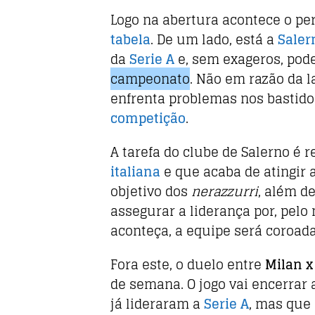
b
r
A
o
p
Logo na abertura acontece o perf
o
p
tabela
. De um lado, está a
Saler
da
Serie A
e, sem exageros, pod
k
campeonato
. Não em razão da 
enfrenta problemas nos bastid
competição
.
A tarefa do clube de Salerno é 
italiana
e que acaba de atingir a
objetivo dos
nerazzurri
, além de
assegurar a liderança por, pelo
aconteça, a equipe será coroad
Fora este, o duelo entre
Milan x
de semana. O jogo vai encerrar
já lideraram a
Serie A
, mas que