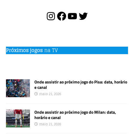
o
p
o
p
k
Próximos jogos
na TV
Onde assistir ao próximo jogo do Pisa: data, horário
e canal
maio 21, 2026
Onde assistir ao próximo jogo do Milan: data,
horário e canal
maio 21, 2026