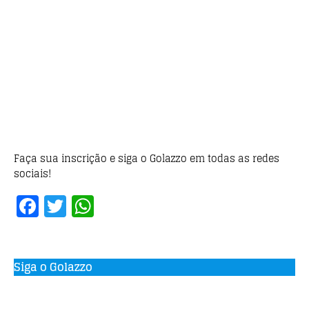
Faça sua inscrição e siga o Golazzo em todas as redes
sociais!
F
T
W
a
w
h
c
it
at
e
te
s
Siga o Golazzo
b
r
A