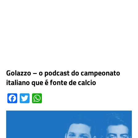
Golazzo – o podcast do campeonato
italiano que é fonte de calcio
F
T
W
a
w
h
c
it
at
e
te
s
b
r
A