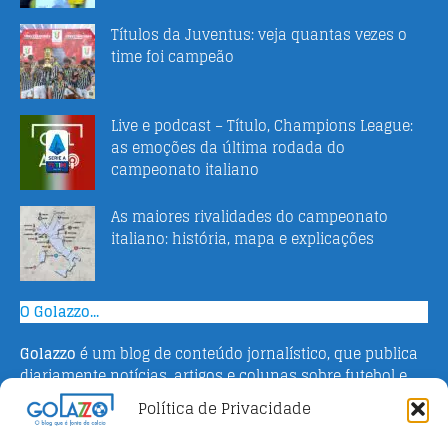
Títulos da Juventus: veja quantas vezes o
time foi campeão
Live e podcast – Título, Champions League:
as emoções da última rodada do
campeonato italiano
As maiores rivalidades do campeonato
italiano: história, mapa e explicações
O Golazzo...
Golazzo
é um blog de conteúdo jornalístico, que publica
diariamente notícias, artigos e colunas sobre futebol e
campeonato italiano. Fundado em 2016 pelo jornalista
Política de Privacidade
Adriano Bertin, o site tem como objetivo informar o
público brasileiro com o que há de mais relevante sobre