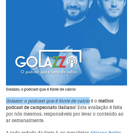
o
p
o
p
k
Golazzo, o podcast que é fonte de calcio
Golazzo: o podcast que é fonte de calcio
é o
melhor
podcast de campeonato italiano
! Esta avaliação é feita
por nós mesmos, responsáveis por levar o conteúdo ao
ar semanalmente.
A cada rodada da Serie A, os jornalistas
Adriano Bertin